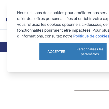
Allez au contenu
Rechercher
Nous utilisons des cookies pour améliorer nos serv
offrir des offres personnalisées et enrichir votre ex
vous refusez les cookies optionnels ci-dessous, cer
fonctionnalités pourraient être impactées. Pour plu
d’informations, consultez notre
Politique de cookie
CUISINE
PÂTISSERIE 
QUI SOMMES-NOUS
NOS ENGAGEMEN
Personnalisés les
ACCEPTER
paramètres
Blog
Recette madeleines moelleuses à la fleur d’oranger
Recette madeleines moelleu