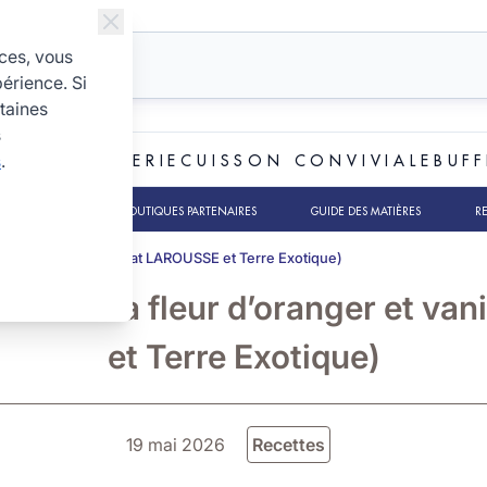
ices, vous
périence. Si
taines
s
s
.
ET BOULANGERIE
CUISSON CONVIVIALE
BUFF
TS RSE
NOS BOUTIQUES PARTENAIRES
GUIDE DES MATIÈRES
R
 et vanille (partenariat LAROUSSE et Terre Exotique)
ses à la fleur d’oranger et va
et Terre Exotique)
19 mai 2026
Recettes