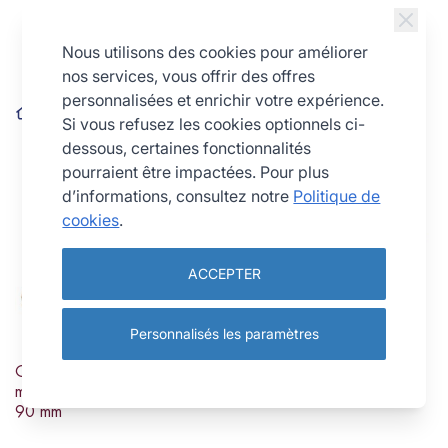
Allez au contenu
Nous utilisons des cookies pour améliorer
nos services, vous offrir des offres
personnalisées et enrichir votre expérience.
Pâtisserie et Boulangerie
Ustensiles de pâtisserie
Si vous refusez les cookies optionnels ci-
Diviseurs et coupe pâtes
dessous, certaines fonctionnalités
pourraient être impactées. Pour plus
d’informations, consultez notre
Politique de
cookies
.
ACCEPTER
Personnalisés les paramètres
Coupe croissant grand
Diviseur à pâtes "bicyclette"
modèle - inox - 200 x 100 x
- inox - 5 roulettes
90 mm