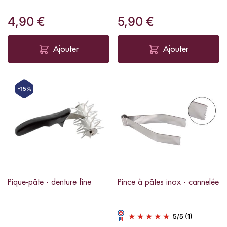
4,90 €
5,90 €
Ajouter
Ajouter
-15%
Pique-pâte - denture fine
Pince à pâtes inox - cannelée
5
/
5
(1)