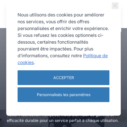
Allez au contenu
Nous utilisons des cookies pour améliorer
nos services, vous offrir des offres
Navigating through the elements of the carousel is possible us
Press to skip the slider
Press to go to carousel navigation
personnalisées et enrichir votre expérience.
Si vous refusez les cookies optionnels ci-
dessous, certaines fonctionnalités
pourraient être impactées. Pour plus
d’informations, consultez notre
Politique de
cookies
.
Exclusivité Web
ACCEPTER
La référence des appareils
Personnalisés les paramètres
à raclette professionnels
L’appareil Brézière® PREMIUM incarne le savoir-faire Louis
Tellier : fabrication française, matériaux haut de gamme et
efficacité durable pour un service parfait à chaque utilisation.