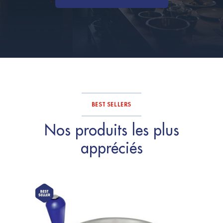
BEST SELLERS
Nos produits les plus
appréciés
-1