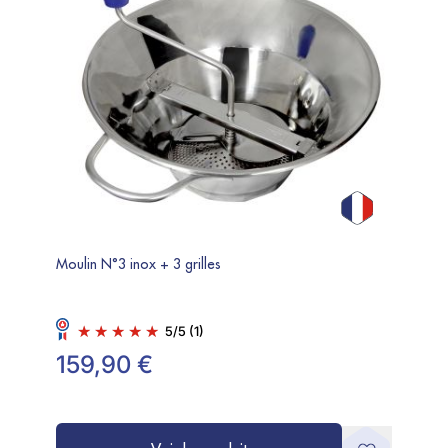
Moulin N°3 inox + 3 grilles
Appare
Signa
5
/
5
(1)
159,90 €
169