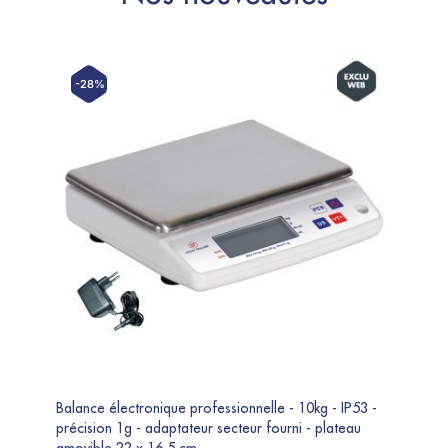
-28%
-3
Balance électronique professionnelle - 10kg - IP53 -
Balanc
précision 1g - adaptateur secteur fourni - plateau
précison 2g - avec ad