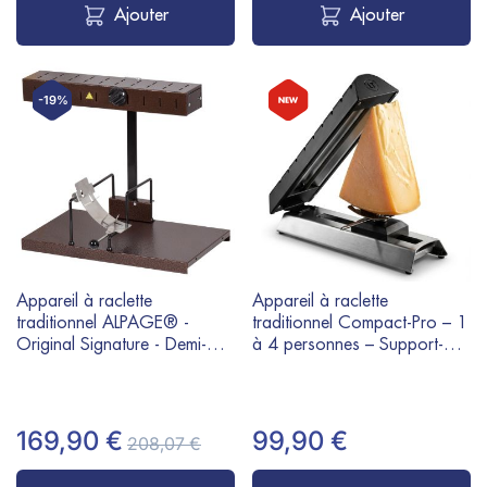
Ajouter
Ajouter
-19%
Appareil à raclette
Appareil à raclette
traditionnel ALPAGE® -
traditionnel Compact-Pro – 1
Original Signature - Demi-
à 4 personnes – Support-
Meule - 230V 850W
fromage coulissant et
pivotant - 600W
169,90 €
99,90 €
208,07 €