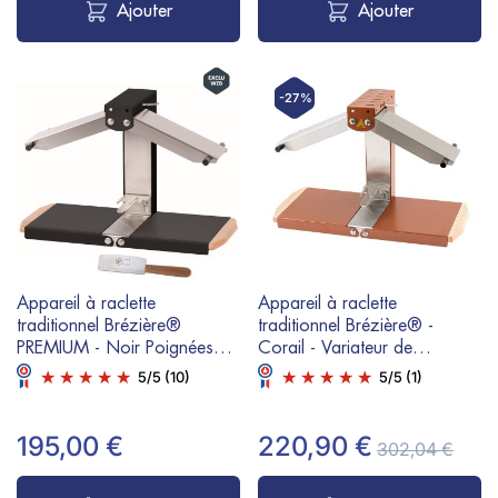
Ajouter
Ajouter
-27%
Appareil à raclette
Appareil à raclette
traditionnel Brézière®
traditionnel Brézière® -
PREMIUM - Noir Poignées
Corail - Variateur de
bois - Couteau inclus - 1/4
puissance - 1/4 ou 1/6
5
/
5
(10)
5
/
5
(1)
ou 1/6 meule - 230V
meule - 230V 1000W
1000W
195,00 €
220,90 €
302,04 €