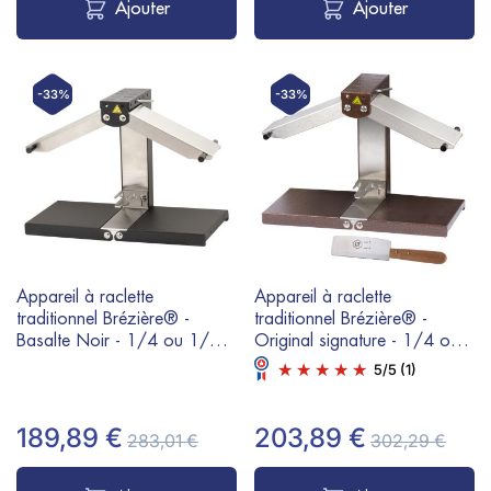
Ajouter
Ajouter
-33%
-33%
Appareil à raclette
Appareil à raclette
traditionnel Brézière® -
traditionnel Brézière® -
Basalte Noir - 1/4 ou 1/6
Original signature - 1/4 ou
meule - 230V 1000W
1/6 meule - 230V 1000W
5
/
5
(1)
+ couteau raclette
189,89 €
203,89 €
283,01 €
302,29 €