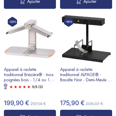
Ajouter
Ajouter
-33%
-16%
Appareil à raclette
Appareil à raclette
traditionnel Brézière® - Inox
traditionnel ALPAGE® -
poignées bois - 1/4 ou 1/6
Basalte Noir - Demi-Meule -
meule - 230V 1000W
230V 850W
5
/
5
(2)
199,90 €
175,90 €
297,14 €
208,07 €