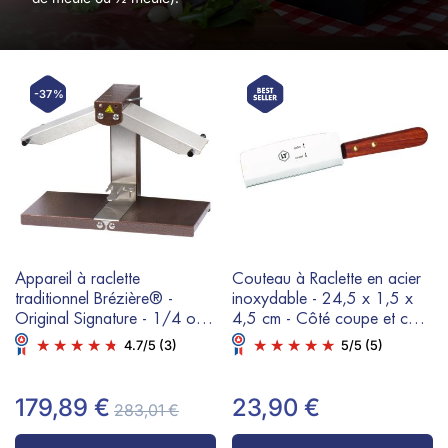
-37%
Appareil à raclette
Couteau à Raclette en acier
traditionnel Brézière® -
inoxydable - 24,5 x 1,5 x
Original Signature - 1/4 ou
4,5 cm - Côté coupe et côté
1/6 meule - 230V 1000W
raclette
4.7
/
5
(3)
5
/
5
(5)
179,89 €
23,90 €
283,01 €