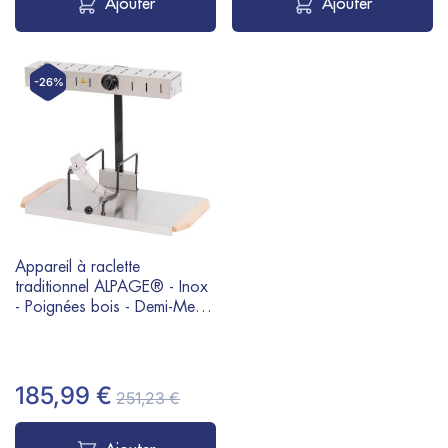
Ajouter
Ajouter
-26%
Appareil à raclette
traditionnel ALPAGE® - Inox
- Poignées bois - Demi-Meule
- 230V 850W
185,99 €
251,23 €