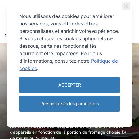
Allez au contenu
Nous utilisons des cookies pour améliorer
nos services, vous offrir des offres
personnalisées et enrichir votre expérience.
Cuisson conviviale
Appareils à raclette traditionnels
Si vous refusez les cookies optionnels ci-
dessous, certaines fonctionnalités
pourraient être impactées. Pour plus
d’informations, consultez notre
Politique de
cookies
.
Appareil raclette traditionnel :
ACCEPTER
Le choix authentique par
Louis Tellier
Personnalisés les paramètres
Dans la pure tradition montagnarde, LOUIS TELLIER
fabrique et propose une gamme complète d’appareils à
raclette iconiques des restaurants de montagne. 2 types
d’appareils en fonction de la portion de fromage choisie (¼
de meule ou ½ meule).