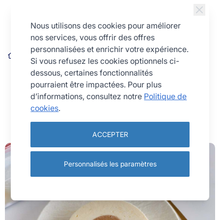
Allez au contenu
Nous utilisons des cookies pour améliorer
nos services, vous offrir des offres
personnalisées et enrichir votre expérience.
Blog
Recette bûche citron noisette
Si vous refusez les cookies optionnels ci-
Recette bûche citron noisette
dessous, certaines fonctionnalités
pourraient être impactées. Pour plus
d’informations, consultez notre
Politique de
cookies
.
1 décembre 2025
Recettes
ACCEPTER
Personnalisés les paramètres