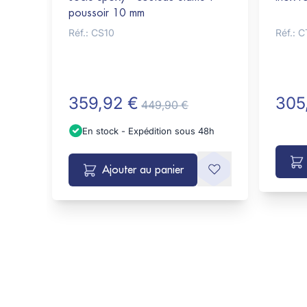
poussoir 10 mm
Réf.: CS10
Réf.: 
359,92 €
305
449,90 €
En stock - Expédition sous 48h
Ajouter au panier