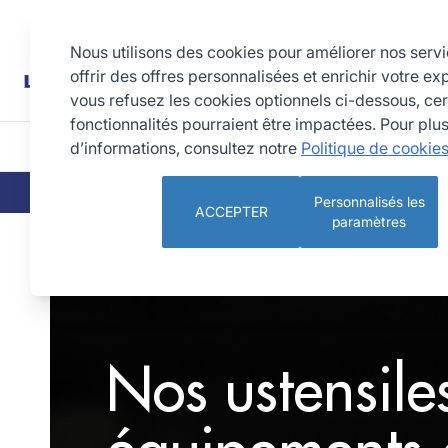
Allez au contenu
Rechercher
Nous utilisons des cookies pour améliorer nos serv
offrir des offres personnalisées et enrichir votre ex
vous refusez les cookies optionnels ci-dessous, cer
fonctionnalités pourraient être impactées. Pour plu
d’informations, consultez notre
Politique de cookie
CUISINE
PÂTISSERIE 
QUI SOMMES-NOUS
NOS ENGAGEMEN
Personnalisés les
ACCEPTER
paramètres
Cuisine
Nos ustensiles