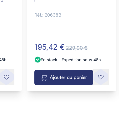
préci
inox
Réf.: 20638B
Réf.:
195,42 €
176
229,90 €
 48h
En stock - Expédition sous 48h
En
Ajouter au panier