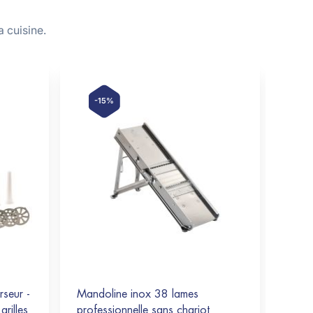
 cuisine.
-15%
-
rseur -
Mandoline inox 38 lames
Balan
rilles
professionnelle sans chariot
profe