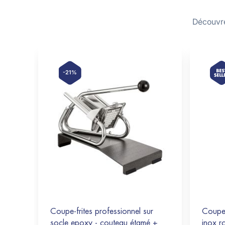
Découvre
-21%
Coupe-frites professionnel sur
Coupe
socle epoxy - couteau étamé +
inox r