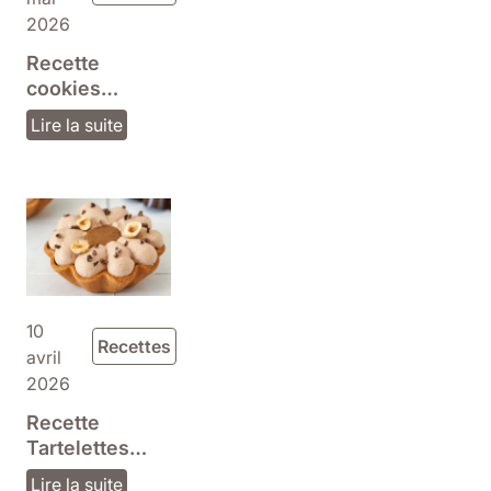
2026
Recette
cookies
gourmands
Lire la suite
pistache et
chocolat blanc
10
Recettes
avril
2026
Recette
Tartelettes
fleur noisette
Lire la suite