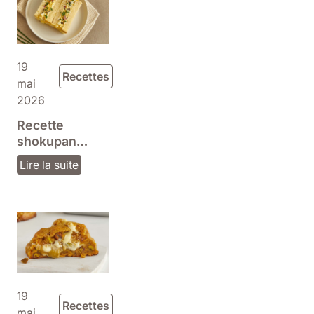
19
Recettes
mai
2026
Recette
shokupan
japonais et
Lire la suite
sando aux
œufs ultra
moelleux
19
Recettes
mai