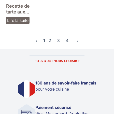
Recette de
tarte aux
carottes
Lire la suite
maison
‹
1
2
3
4
›
POURQUOI NOUS CHOISIR ?
130 ans de savoir-faire français
pour votre cuisine
Paiement sécurisé
Visa, Mastercard, Apple Pay