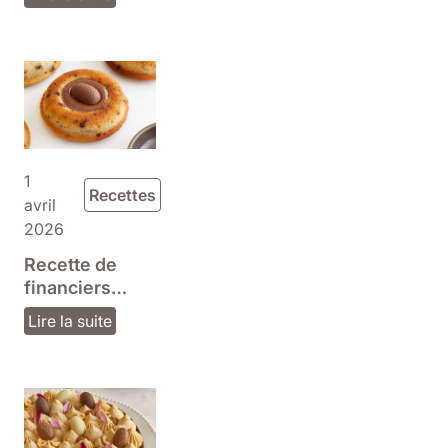
et chocolat
1
Recettes
avril
2026
Recette de
financiers
tigrés de
Lire la suite
Pâques