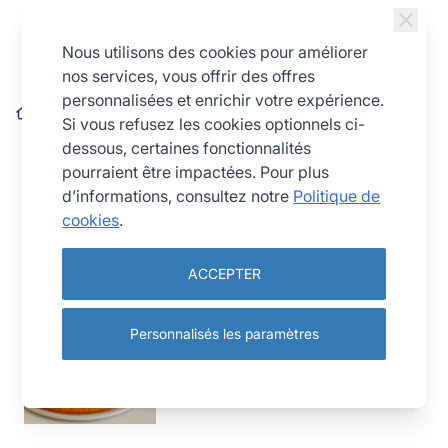
Allez au contenu
Nous utilisons des cookies pour améliorer
nos services, vous offrir des offres
personnalisées et enrichir votre expérience.
Blog
Clélia
Si vous refusez les cookies optionnels ci-
dessous, certaines fonctionnalités
Avec sa devise « Gourmandise, passion & partage »,
pourraient être impactées. Pour plus
Clélia Chatelain a fait de sa passion pour la cuisine un
d’informations, consultez notre
Politique de
véritable métier. Diplômée en pâtisserie et formée à la
cookies
.
photographie culinaire, elle met aujourd’hui sa
créativité et son savoir-faire au service de recettes
uniques qu’elle imagine, cuisine et sublime elle-même.
ACCEPTER
Personnalisés les paramètres