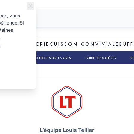
ices, vous
périence. Si
taines
s
s
.
ET BOULANGERIE
CUISSON CONVIVIALE
BUFF
TS RSE
NOS BOUTIQUES PARTENAIRES
GUIDE DES MATIÈRES
R
L’équipe Louis Tellier