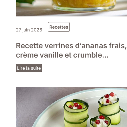
Recettes
27 juin 2026
Recette verrines d’ananas frais,
crème vanille et crumble
croustillant citron vert
Lire la suite