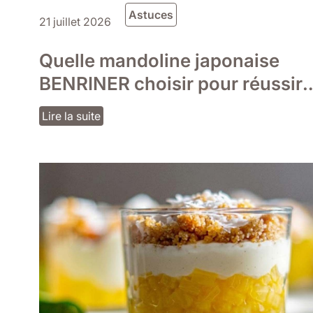
Astuces
21 juillet 2026
Quelle mandoline japonaise
BENRINER choisir pour réussir
toutes vos découpes ?
Lire la suite