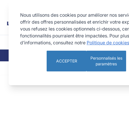
Allez au contenu
Rechercher
Nous utilisons des cookies pour améliorer nos serv
offrir des offres personnalisées et enrichir votre ex
vous refusez les cookies optionnels ci-dessous, cer
fonctionnalités pourraient être impactées. Pour plu
d’informations, consultez notre
Politique de cookie
CUISINE
PÂTISSERIE 
QUI SOMMES-NOUS
NOS ENGAGEMEN
Personnalisés les
ACCEPTER
paramètres
Blog
L’équipe Louis Tellier