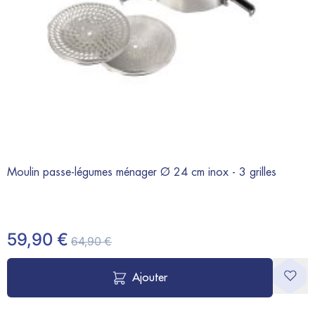
Moulin passe-légumes ménager Ø 24 cm inox - 3 grilles
M
59,90 €
64,90 €
Ajouter