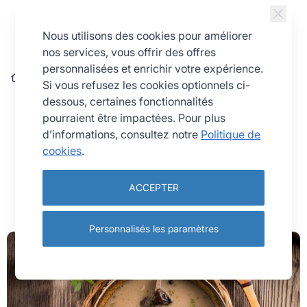
Allez au contenu
Nous utilisons des cookies pour améliorer
nos services, vous offrir des offres
personnalisées et enrichir votre expérience.
Blog
Si vous refusez les cookies optionnels ci-
Recette velouté de champignons crémeux – Entrée facile
dessous, certaines fonctionnalités
Recette velouté de champignons
pourraient être impactées. Pour plus
crémeux – Entrée facile
d’informations, consultez notre
Politique de
cookies
.
13 décembre 2025
Recettes
ACCEPTER
Personnalisés les paramètres