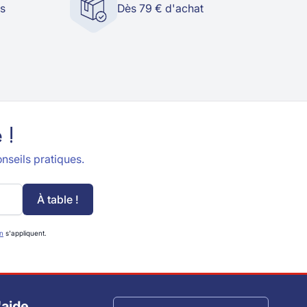
és
Dès 79 € d'achat
 !
nseils pratiques.
À table !
on
s'appliquent.
'aide