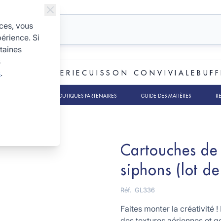
ices, vous
périence. Si
taines
s
s
.
ET BOULANGERIE
CUISSON CONVIVIALE
BUFF
TS RSE
NOS BOUTIQUES PARTENAIRES
GUIDE DES MATIÈRES
R
Cartouches de
siphons (lot de
Réf.
GL336
Faites monter la créativité
des textures aériennes et g