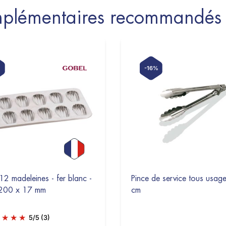
omplémentaires recommandés 
-16%
12 madeleines - fer blanc -
Pince de service tous usag
200 x 17 mm
cm
5
/
5
(3)