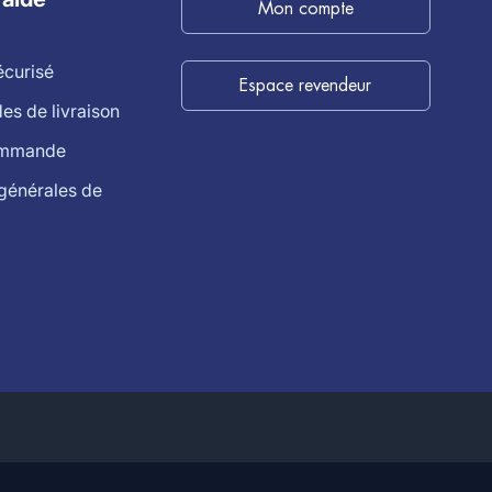
Mon compte
écurisé
Espace revendeur
s de livraison
ommande
générales de