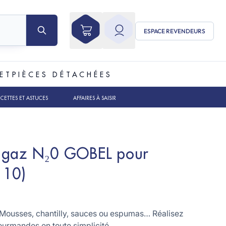
ESPACE REVENDEURS
ET
PIÈCES DÉTACHÉES
ECETTES ET ASTUCES
AFFAIRES À SAISIR
 gaz N₂0 GOBEL pour
 10)
 ! Mousses, chantilly, sauces ou espumas… Réalisez
ourmandes en toute simplicité.