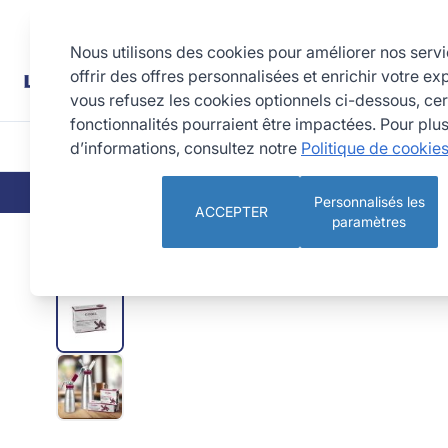
Allez au contenu
Rechercher
Nous utilisons des cookies pour améliorer nos serv
offrir des offres personnalisées et enrichir votre ex
vous refusez les cookies optionnels ci-dessous, cer
fonctionnalités pourraient être impactées. Pour plu
d’informations, consultez notre
Politique de cookie
CUISINE
PÂTISSERIE 
QUI SOMMES-NOUS
NOS ENGAGEMEN
Personnalisés les
ACCEPTER
paramètres
Cartouches de gaz N₂0 GOBEL pour siphons (lot de 10)