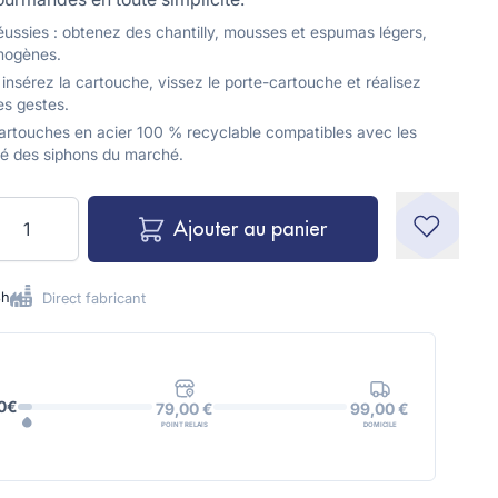
éussies : obtenez des chantilly, mousses et espumas légers,
mogènes.
 : insérez la cartouche, vissez le porte-cartouche et réalisez
es gestes.
 cartouches en acier 100 % recyclable compatibles avec les
té des siphons du marché.
uantité
Ajouter au panier
8h
Direct fabricant
0€
99,00 €
79,00 €
DOMICILE
POINT RELAIS