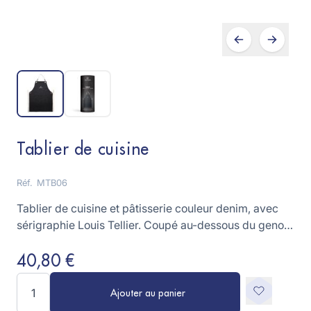
Tablier de cuisine
Réf.
MTB06
Tablier de cuisine et pâtisserie couleur denim, avec
sérigraphie Louis Tellier. Coupé au-dessous du genou,
pour un grand confort et une excellente protection
contre les éclaboussures et les tâches. Tissu résistant,
40,80 €
liens latéraux et sangle de cou renforcés avec des
Quantité
rivets en métal, 1 poche à l’avant.
Ajouter au panier