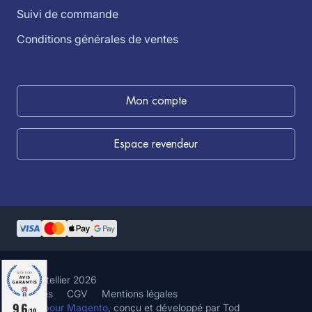
Suivi de commande
Conditions générales de ventes
Mon compte
Espace revendeur
©louistellier 2026
Cookies
CGV
Mentions légales
9.6
Hyvä pour Magento
, conçu et développé par Tod
/10