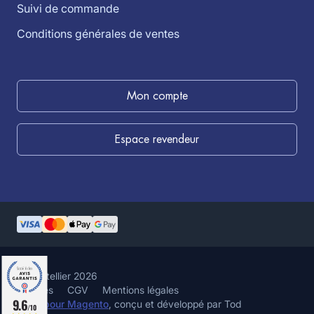
Suivi de commande
Conditions générales de ventes
Mon compte
Espace revendeur
©louistellier 2026
Cookies
CGV
Mentions légales
9.6
Hyvä pour Magento
, conçu et développé par Tod
/10