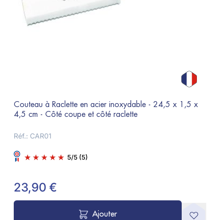
Couteau à Raclette en acier inoxydable - 24,5 x 1,5 x
Ki
4,5 cm - Côté coupe et côté raclette
re
Réf.: CAR01
Ré
5
/
5
(5)
23,90 €
1
Ajouter