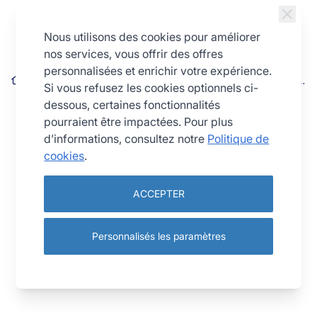
Allez au contenu
Nous utilisons des cookies pour améliorer
nos services, vous offrir des offres
personnalisées et enrichir votre expérience.
Appareil à raclette traditionnel ALPAGE® - Basalte Noir - Demi-
Si vous refusez les cookies optionnels ci-
Meule - 230V 850W
dessous, certaines fonctionnalités
pourraient être impactées. Pour plus
d’informations, consultez notre
Politique de
cookies
.
ACCEPTER
Personnalisés les paramètres