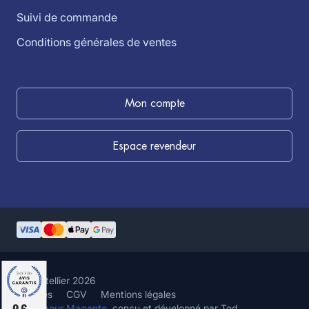
Suivi de commande
Conditions générales de ventes
Mon compte
Espace revendeur
©louistellier 2026
Cookies
CGV
Mentions légales
9.6
Hyvä pour Magento
, conçu et développé par Tod