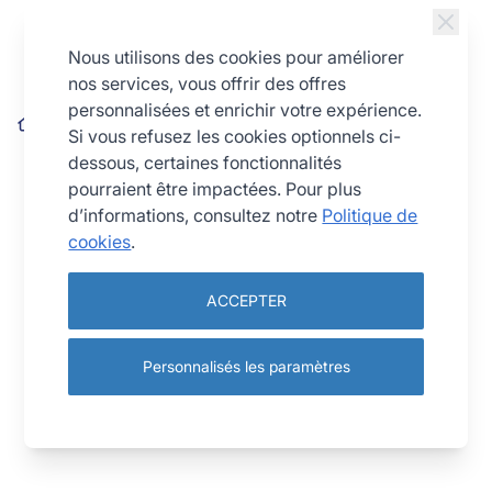
Allez au contenu
Nous utilisons des cookies pour améliorer
nos services, vous offrir des offres
personnalisées et enrichir votre expérience.
Tourtière cannelée perforée - Antiadhérent (sans PFAS) -
Si vous refusez les cookies optionnels ci-
fond fixe - Ø320 mm h25 mm
dessous, certaines fonctionnalités
pourraient être impactées. Pour plus
d’informations, consultez notre
Politique de
cookies
.
ACCEPTER
Personnalisés les paramètres