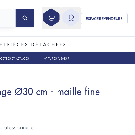
ESPACE REVENDEURS
ET
PIÈCES DÉTACHÉES
ECETTES ET ASTUCES
AFFAIRES À SAISIR
nge Ø30 cm - maille fine
é professionnelle