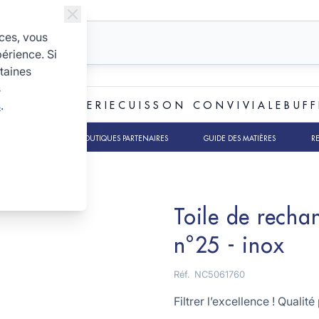
ices, vous
périence. Si
taines
s
s
.
ET BOULANGERIE
CUISSON CONVIVIALE
BUFF
TS RSE
NOS BOUTIQUES PARTENAIRES
GUIDE DES MATIÈRES
R
Toile de recha
n°25 - inox
Réf.
NC5061760
Filtrer l’excellence ! Qualit