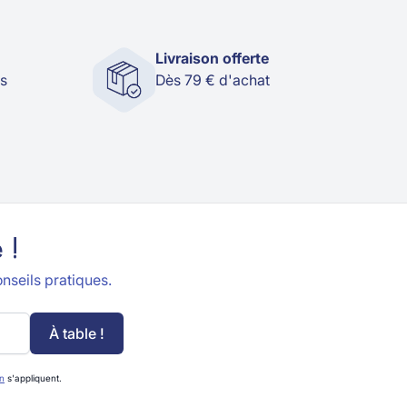
Livraison offerte
és
Dès 79 € d'achat
 !
nseils pratiques.
À table !
on
s'appliquent.