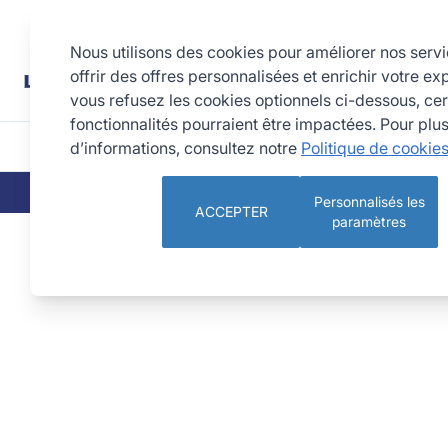
Allez au contenu
Rechercher
Nous utilisons des cookies pour améliorer nos serv
offrir des offres personnalisées et enrichir votre ex
vous refusez les cookies optionnels ci-dessous, cer
fonctionnalités pourraient être impactées. Pour plu
d’informations, consultez notre
Politique de cookie
CUISINE
PÂTISSERIE 
QUI SOMMES-NOUS
NOS ENGAGEMEN
Personnalisés les
ACCEPTER
paramètres
Toile de rechange Ø30 cm - maille fine n°25 - inox