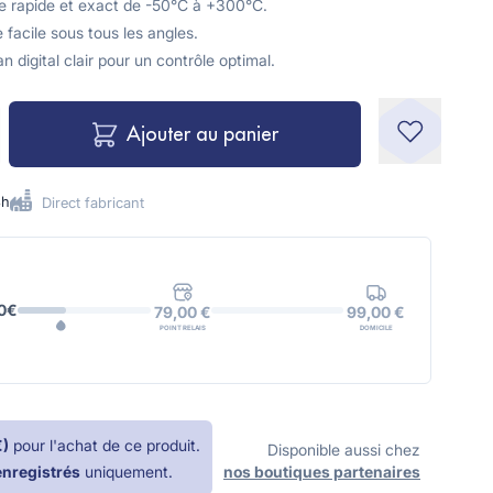
 rapide et exact de -50°C à +300°C.
acile sous tous les angles.
digital clair pour un contrôle optimal.
Ajouter au panier
8h
Direct fabricant
0€
99,00 €
79,00 €
DOMICILE
POINT RELAIS
€
)
pour l'achat de ce produit.
Disponible aussi chez
enregistrés
uniquement.
nos boutiques partenaires