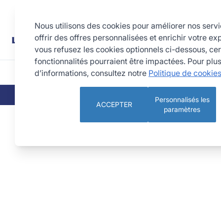
Allez au contenu
Rechercher
Nous utilisons des cookies pour améliorer nos serv
offrir des offres personnalisées et enrichir votre ex
vous refusez les cookies optionnels ci-dessous, cer
fonctionnalités pourraient être impactées. Pour plu
d’informations, consultez notre
Politique de cookie
CUISINE
PÂTISSERIE 
QUI SOMMES-NOUS
NOS ENGAGEMEN
Personnalisés les
ACCEPTER
paramètres
Thermomètre digital à sonde rotative -50° C +300° C