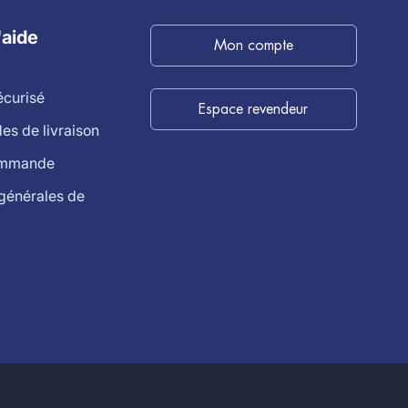
'aide
Mon compte
écurisé
Espace revendeur
s de livraison
ommande
générales de