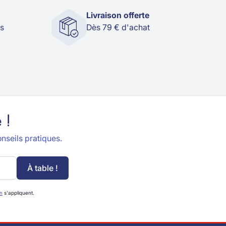
Livraison offerte
és
Dès 79 € d'achat
 !
nseils pratiques.
À table !
on
s'appliquent.