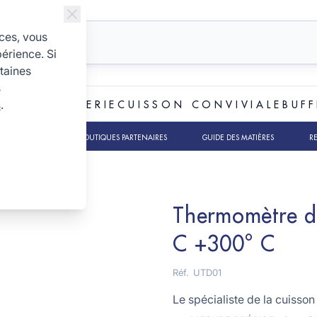
ices, vous
périence. Si
taines
s
s
.
ET BOULANGERIE
CUISSON CONVIVIALE
BUFF
TS RSE
NOS BOUTIQUES PARTENAIRES
GUIDE DES MATIÈRES
R
Thermomètre di
C +300° C
Réf.
UTD01
Le spécialiste de la cuisson