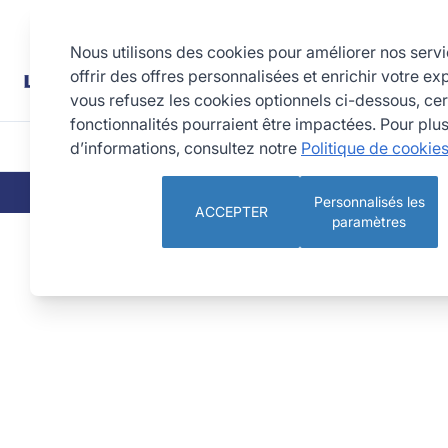
Allez au contenu
Rechercher
Nous utilisons des cookies pour améliorer nos serv
offrir des offres personnalisées et enrichir votre ex
vous refusez les cookies optionnels ci-dessous, cer
fonctionnalités pourraient être impactées. Pour plu
d’informations, consultez notre
Politique de cookie
CUISINE
PÂTISSERIE 
QUI SOMMES-NOUS
NOS ENGAGEMEN
Personnalisés les
ACCEPTER
paramètres
Tartelette ronde cannelée - fer blanc - fond fixe - Ø80/7