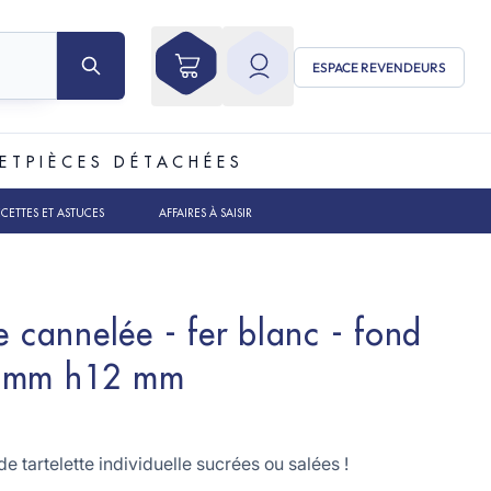
ESPACE REVENDEURS
ET
PIÈCES DÉTACHÉES
ECETTES ET ASTUCES
AFFAIRES À SAISIR
e cannelée - fer blanc - fond
0 mm h12 mm
e tartelette individuelle sucrées ou salées !