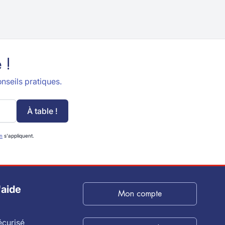
 !
nseils pratiques.
À table !
on
s'appliquent.
'aide
Mon compte
écurisé