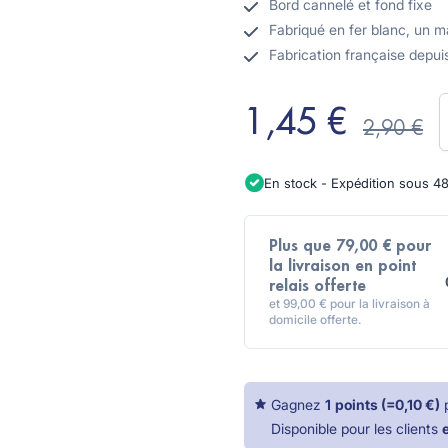
Bord cannelé et fond fixe
Fabriqué en fer blanc, un m
Fabrication française depui
Q
1,45 €
2,90 €
En stock - Expédition sous 4
Plus que 79,00 € pour
la livraison en point
relais offerte
et 99,00 € pour la livraison à
domicile offerte.
Gagnez
1
points
(=
0,10 €
)
Disponible pour les clients