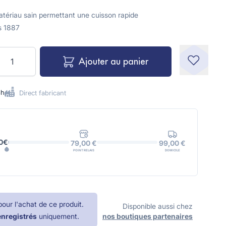
atériau sain permettant une cuisson rapide
s 1887
uantité
Ajouter au panier
8h
Direct fabricant
0€
99,00 €
79,00 €
DOMICILE
POINT RELAIS
pour l'achat de ce produit.
Disponible aussi chez
enregistrés
uniquement.
nos boutiques partenaires