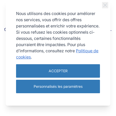
Allez au contenu
Nous utilisons des cookies pour améliorer
nos services, vous offrir des offres
personnalisées et enrichir votre expérience.
Savarin profond débouché - Antiadhérent (sans PFAS) - Ø260
Si vous refusez les cookies optionnels ci-
mm h62 mm
dessous, certaines fonctionnalités
pourraient être impactées. Pour plus
d’informations, consultez notre
Politique de
cookies
.
ACCEPTER
Personnalisés les paramètres