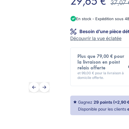
29,65 €
37,07 
En stock - Expédition sous 4
Besoin d’une pièce dé
Découvrir la vue éclatée
Plus que 79,00 € pour
la livraison en point
relais offerte
et 99,00 € pour la livraison à
domicile offerte.
Gagnez
29
points
(=
2,90 
Disponible pour les clients