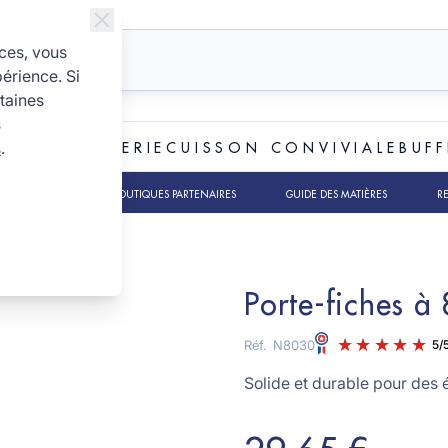
ices, vous
périence. Si
taines
s
s
.
ET BOULANGERIE
CUISSON CONVIVIALE
BUFF
TS RSE
NOS BOUTIQUES PARTENAIRES
GUIDE DES MATIÈRES
R
Porte-fiches à 
Réf.
N8030
Solide et durable pour des 