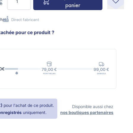
€
panier
8h
Direct fabricant
tachée pour ce produit ?
0€
99,00 €
79,00 €
DOMICILE
POINT RELAIS
€
)
pour l'achat de ce produit.
Disponible aussi chez
enregistrés
uniquement.
nos boutiques partenaires