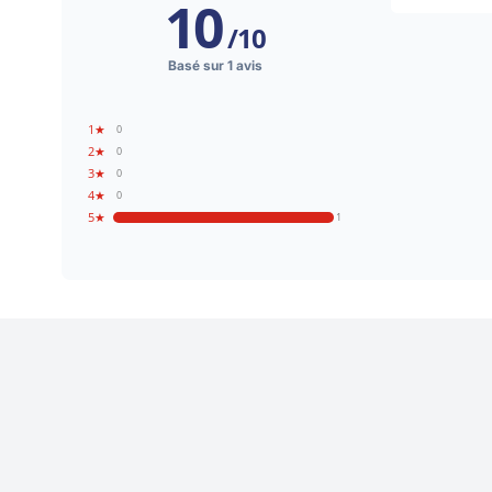
10
/
10
Basé sur 1 avis
1★
0
2★
0
3★
0
4★
0
5★
1