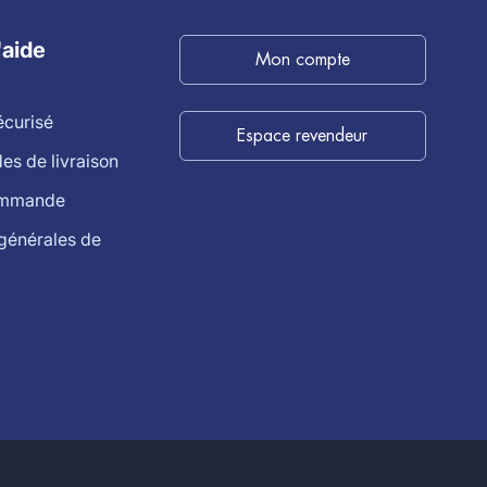
'aide
Mon compte
écurisé
Espace revendeur
s de livraison
ommande
générales de