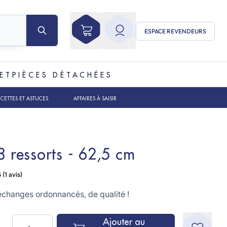
ESPACE REVENDEURS
ET
PIÈCES DÉTACHÉES
ECETTES ET ASTUCES
AFFAIRES À SAISIR
8 ressorts - 62,5 cm
échanges ordonnancés, de qualité !
5
/
5
(1 avis)
Quantité
Ajouter au