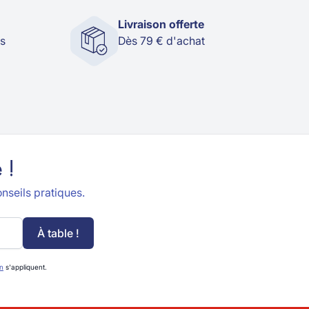
Livraison offerte
és
Dès 79 € d'achat
 !
nseils pratiques.
À table !
on
s'appliquent.