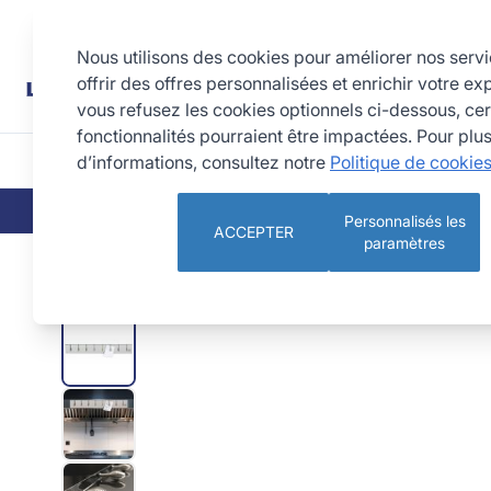
Allez au contenu
Rechercher
Nous utilisons des cookies pour améliorer nos serv
offrir des offres personnalisées et enrichir votre ex
vous refusez les cookies optionnels ci-dessous, cer
fonctionnalités pourraient être impactées. Pour plu
d’informations, consultez notre
Politique de cookie
CUISINE
PÂTISSERIE 
QUI SOMMES-NOUS
NOS ENGAGEMEN
Personnalisés les
ACCEPTER
paramètres
Porte-fiches à 8 ressorts - 62,5 cm