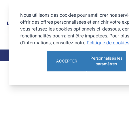
Allez au contenu
Rechercher
Nous utilisons des cookies pour améliorer nos serv
offrir des offres personnalisées et enrichir votre ex
vous refusez les cookies optionnels ci-dessous, cer
fonctionnalités pourraient être impactées. Pour plu
d’informations, consultez notre
Politique de cookie
CUISINE
PÂTISSERIE 
QUI SOMMES-NOUS
NOS ENGAGEMEN
Personnalisés les
ACCEPTER
paramètres
Pelle à pizza en bois ronde - Ø33 cm - Manche 200 cm