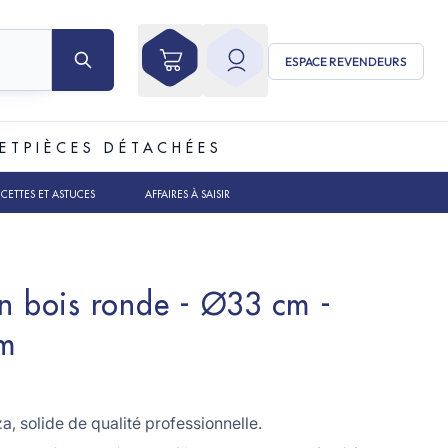
ESPACE REVENDEURS
ET
PIÈCES DÉTACHÉES
ECETTES ET ASTUCES
AFFAIRES À SAISIR
en bois ronde - Ø33 cm -
m
za, solide de qualité professionnelle.