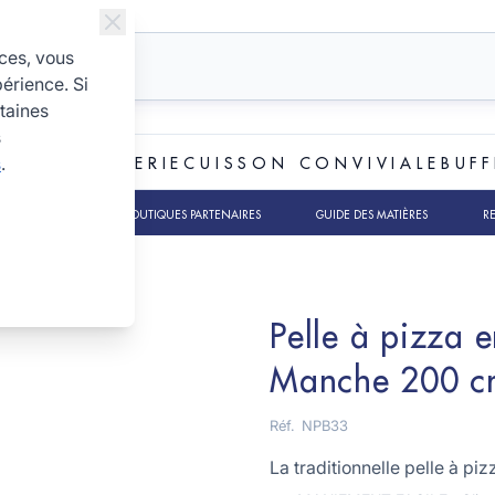
ices, vous
périence. Si
taines
s
s
.
ET BOULANGERIE
CUISSON CONVIVIALE
BUFF
TS RSE
NOS BOUTIQUES PARTENAIRES
GUIDE DES MATIÈRES
R
Pelle à pizza 
Manche 200 c
Réf.
NPB33
La traditionnelle pelle à piz