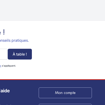
 !
nseils pratiques.
À table !
on
s'appliquent.
'aide
Mon compte