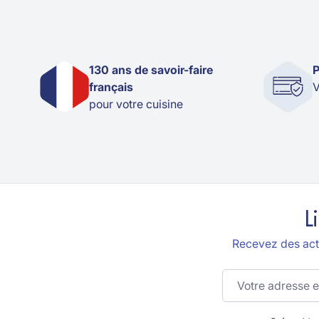
130 ans de savoir-faire
P
français
V
pour votre cuisine
L
Recevez des actu
Adresse email