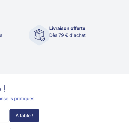
Livraison offerte
és
Dès 79 € d'achat
 !
nseils pratiques.
À table !