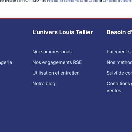
 est protégé par reCAPTCHA - les
Politique de confidentialité de Google
et
Conditions d'utilisati
L’univers Louis Tellier
Besoin d
Qui sommes-nous
Paiement s
ngerie
Nos engagements RSE
Nos méthode
Utilisation et entretien
Suivi de c
Notre blog
Conditions 
ventes