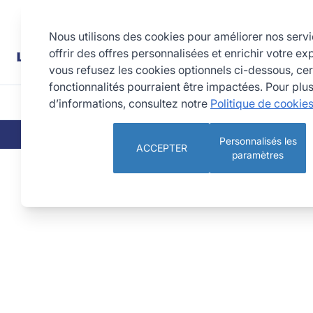
Allez au contenu
Rechercher
Nous utilisons des cookies pour améliorer nos serv
offrir des offres personnalisées et enrichir votre ex
vous refusez les cookies optionnels ci-dessous, cer
fonctionnalités pourraient être impactées. Pour plu
d’informations, consultez notre
Politique de cookie
CUISINE
PÂTISSERIE 
QUI SOMMES-NOUS
NOS ENGAGEMEN
Personnalisés les
ACCEPTER
paramètres
Pack de 15 moules cake 23,3 x 11 x 6,5 cm (papier profess