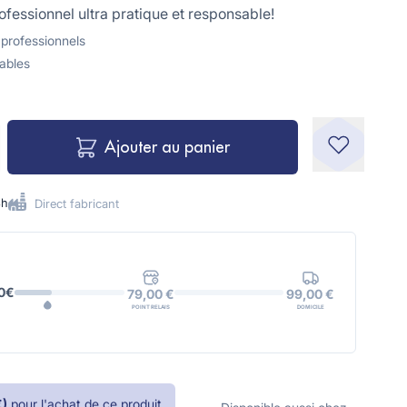
fessionnel ultra pratique et responsable!
 professionnels
ables
Ajouter au panier
8h
Direct fabricant
0€
99,00 €
79,00 €
DOMICILE
POINT RELAIS
€
)
pour l'achat de ce produit.