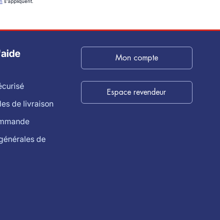
on
s'appliquent.
'aide
Mon compte
écurisé
Espace revendeur
s de livraison
ommande
générales de