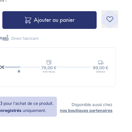
Ajouter au panier
8h
Direct fabricant
0€
99,00 €
79,00 €
DOMICILE
POINT RELAIS
€
)
pour l'achat de ce produit.
Disponible aussi chez
enregistrés
uniquement.
nos boutiques partenaires