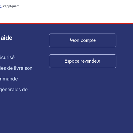
on
s'appliquent.
'aide
Mon compte
écurisé
Espace revendeur
s de livraison
ommande
générales de