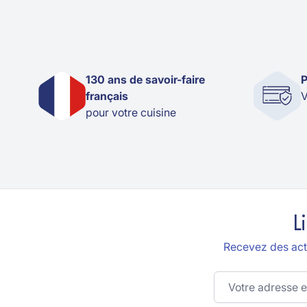
130 ans de savoir-faire
P
français
V
pour votre cuisine
L
Recevez des actu
Adresse email