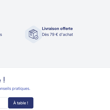
Livraison offerte
és
Dès 79 € d'achat
 !
nseils pratiques.
À table !