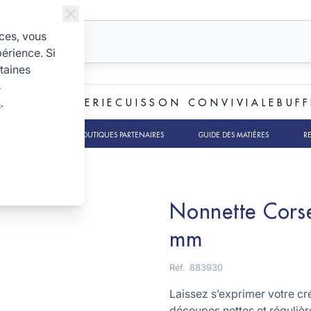
ices, vous
périence. Si
taines
s
s
.
ET BOULANGERIE
CUISSON CONVIVIALE
BUFF
TS RSE
NOS BOUTIQUES PARTENAIRES
GUIDE DES MATIÈRES
R
Nonnette Corse
mm
Réf.
883930
Laissez s’exprimer votre cré
découpes nettes et régulièr