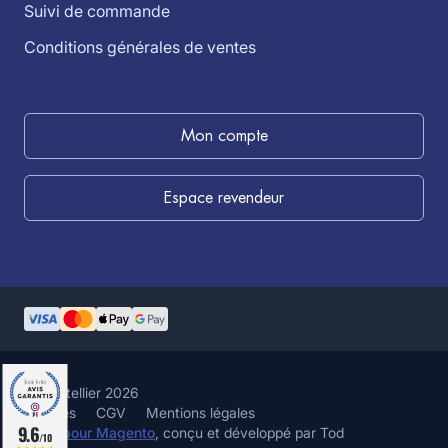
Suivi de commande
Conditions générales de ventes
Mon compte
Espace revendeur
©louistellier 2026
Cookies
CGV
Mentions légales
9.6
Hyvä pour Magento
, conçu et développé par Tod
/10