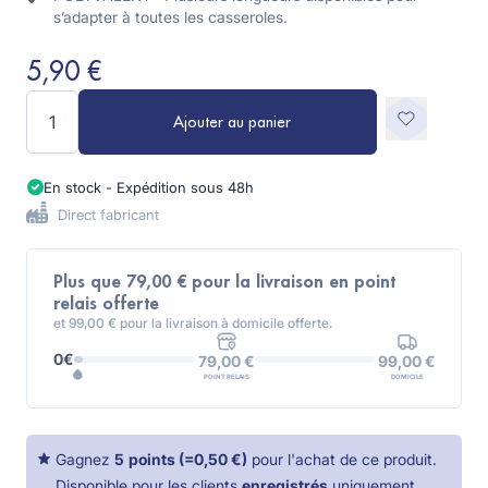
s’adapter à toutes les casseroles.
5,90 €
Quantité
Ajouter au panier
En stock - Expédition sous 48h
Direct fabricant
Plus que 79,00 € pour la livraison en point
relais offerte
et 99,00 € pour la livraison à domicile offerte.
0€
99,00 €
79,00 €
DOMICILE
POINT RELAIS
Gagnez
5
points
(=
0,50 €
)
pour l'achat de ce produit.
Disponible pour les clients
enregistrés
uniquement.