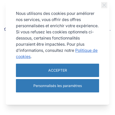
Allez au contenu
Nous utilisons des cookies pour améliorer
nos services, vous offrir des offres
personnalisées et enrichir votre expérience.
Moule à Manqué rond uni - bordé - Antiadhérent (sans PFAS)
Si vous refusez les cookies optionnels ci-
- Ø140/117 mm - h35 mm
dessous, certaines fonctionnalités
pourraient être impactées. Pour plus
d’informations, consultez notre
Politique de
cookies
.
ACCEPTER
Personnalisés les paramètres