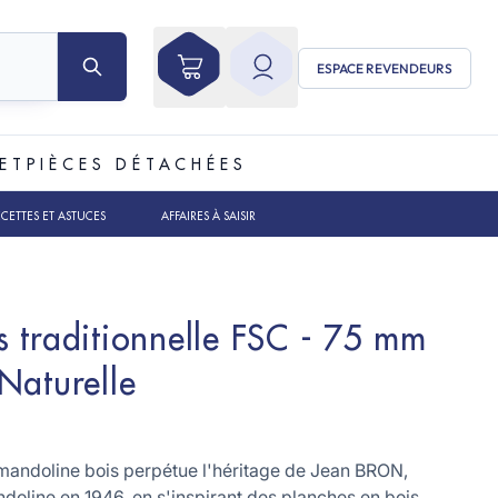
ESPACE REVENDEURS
ET
PIÈCES DÉTACHÉES
ECETTES ET ASTUCES
AFFAIRES À SAISIR
 traditionnelle FSC - 75 mm
Naturelle
andoline bois perpétue l'héritage de Jean BRON,
doline en 1946, en s'inspirant des planches en bois