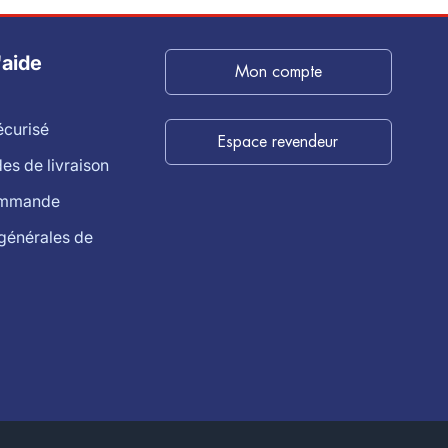
'aide
Mon compte
écurisé
Espace revendeur
s de livraison
ommande
générales de