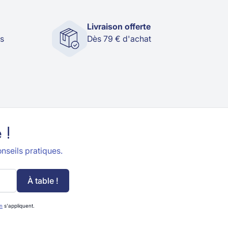
Livraison offerte
és
Dès 79 € d'achat
 !
nseils pratiques.
À table !
on
s'appliquent.