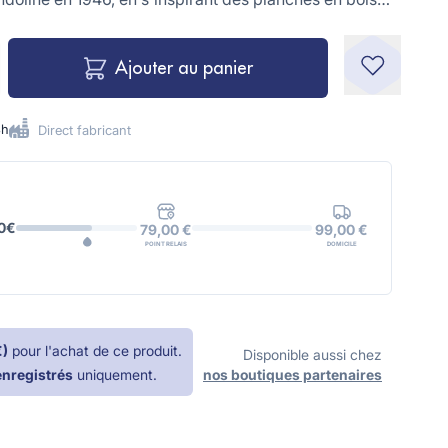
lles présentes dans nos campagnes.
Ajouter au panier
8h
Direct fabricant
0€
99,00 €
79,00 €
DOMICILE
POINT RELAIS
€
)
pour l'achat de ce produit.
Disponible aussi chez
enregistrés
uniquement.
nos boutiques partenaires