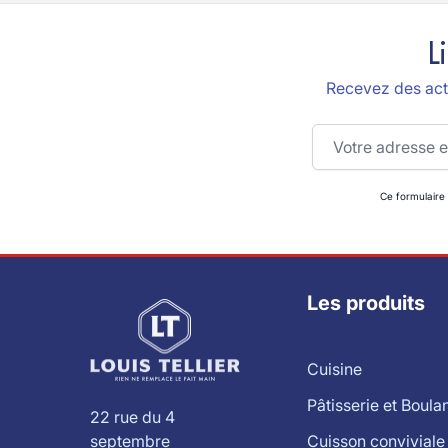
L
Recevez des actu
Adresse email
Ce formulaire
Les produits
Cuisine
Pâtisserie et Boula
22 rue du 4
Cuisson conviviale
septembre