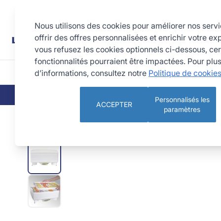
Allez au contenu
Rechercher
Nous utilisons des cookies pour améliorer nos serv
offrir des offres personnalisées et enrichir votre ex
vous refusez les cookies optionnels ci-dessous, cer
fonctionnalités pourraient être impactées. Pour plu
d’informations, consultez notre
Politique de cookie
CUISINE
PÂTISSERIE 
QUI SOMMES-NOUS
NOS ENGAGEMEN
Personnalisés les
ACCEPTER
paramètres
Déshydrateur programmable