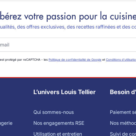
ibérez votre passion pour la cuisine
alités, des offres exclusives, des recettes raffinées et des co
 est protégé par reCAPTCHA - les
Politique de confidentialité de Google
et
Conditions d'utilisati
L’univers Louis Tellier
Besoin d
Qui sommes-nous
Paiement s
ngerie
Nos engagements RSE
Nos méthode
Utilisation et entretien
Suivi de c