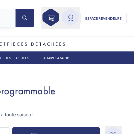
ESPACE REVENDEURS
ET
PIÈCES DÉTACHÉES
ECETTES ET ASTUCES
AFFAIRES À SAISIR
programmable
à toute saison !
té