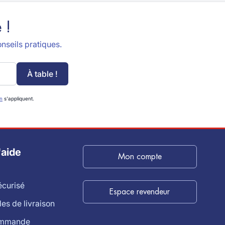
 !
nseils pratiques.
À table !
on
s'appliquent.
'aide
Mon compte
écurisé
Espace revendeur
s de livraison
ommande