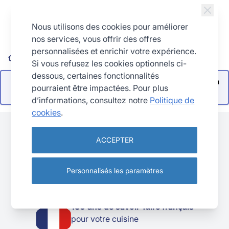
Allez au contenu
Nous utilisons des cookies pour améliorer
nos services, vous offrir des offres
personnalisées et enrichir votre expérience.
Cuisine
Terrines et fromages
Coupe-Terrines
Si vous refusez les cookies optionnels ci-
dessous, certaines fonctionnalités
Impossible de trouver des produits correspondants à
pourraient être impactées. Pour plus
votre sélection.
d’informations, consultez notre
Politique de
cookies
.
ACCEPTER
POURQUOI NOUS CHOISIR ?
Personnalisés les paramètres
130 ans de savoir-faire français
pour votre cuisine