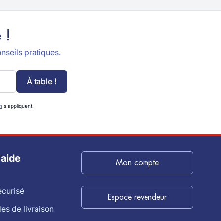
 !
nseils pratiques.
À table !
on
s'appliquent.
'aide
Mon compte
écurisé
Espace revendeur
s de livraison