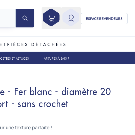
ESPACE REVENDEURS
ET
PIÈCES DÉTACHÉES
ECETTES ET ASTUCES
AFFAIRES À SAISIR
e - Fer blanc - diamètre 20
rt - sans crochet
r une texture parfaite !