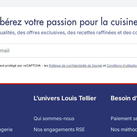
ibérez votre passion pour la cuisine
alités, des offres exclusives, des recettes raffinées et des co
 est protégé par reCAPTCHA - les
Politique de confidentialité de Google
et
Conditions d'utilisati
L’univers Louis Tellier
Besoin d
Qui sommes-nous
Paiement s
ngerie
Nos engagements RSE
Nos méthode