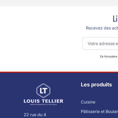
L
Recevez des actu
Adresse email
Ce formulaire
Les produits
Cuisine
Pâtisserie et Boula
22 rue du 4