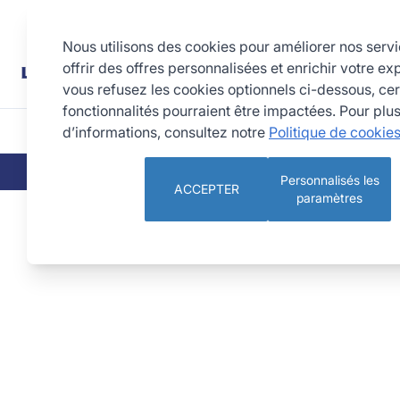
Allez au contenu
Rechercher
Nous utilisons des cookies pour améliorer nos serv
offrir des offres personnalisées et enrichir votre ex
vous refusez les cookies optionnels ci-dessous, cer
fonctionnalités pourraient être impactées. Pour plu
d’informations, consultez notre
Politique de cookie
CUISINE
PÂTISSERIE 
QUI SOMMES-NOUS
NOS ENGAGEMEN
Personnalisés les
ACCEPTER
paramètres
Chinois étamine - Fer blanc - diamètre 20 cm - sans renfor