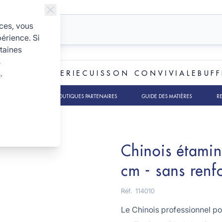
ices, vous
périence. Si
taines
s
s
.
ET BOULANGERIE
CUISSON CONVIVIALE
BUFF
TS RSE
NOS BOUTIQUES PARTENAIRES
GUIDE DES MATIÈRES
R
t - sans crochet
Chinois étamin
cm - sans renfo
Réf.
114010
Le Chinois professionnel pou