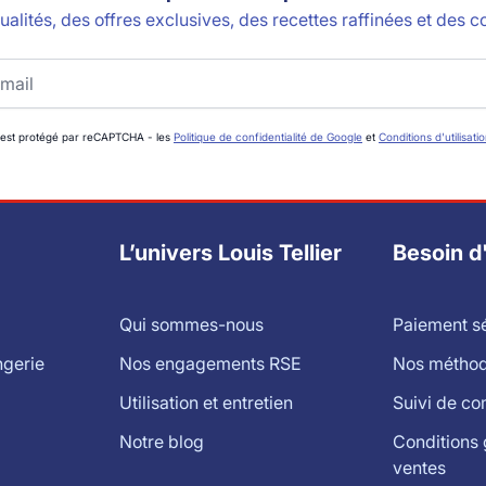
alités, des offres exclusives, des recettes raffinées et des co
 est protégé par reCAPTCHA - les
Politique de confidentialité de Google
et
Conditions d'utilisati
L’univers Louis Tellier
Besoin d
Qui sommes-nous
Paiement s
ngerie
Nos engagements RSE
Nos méthode
Utilisation et entretien
Suivi de c
Notre blog
Conditions 
ventes