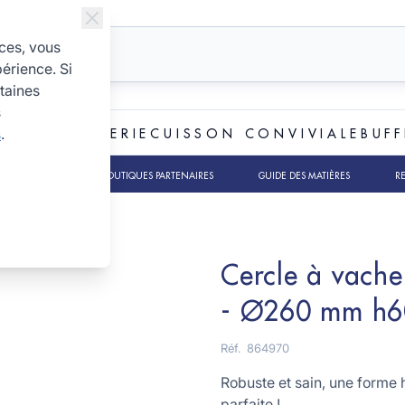
ices, vous
périence. Si
taines
s
s
.
ET BOULANGERIE
CUISSON CONVIVIALE
BUFF
TS RSE
NOS BOUTIQUES PARTENAIRES
GUIDE DES MATIÈRES
R
 mm
Cercle à vache
- Ø260 mm h
Réf.
864970
Robuste et sain, une forme 
parfaite !