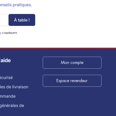
nseils pratiques.
À table !
on
s'appliquent.
'aide
Mon compte
écurisé
Espace revendeur
s de livraison
ommande
générales de