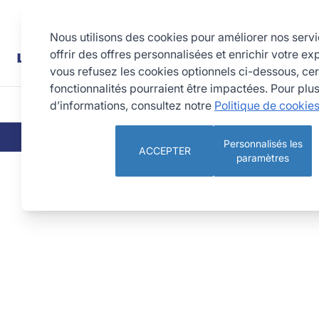
Allez au contenu
Rechercher
Nous utilisons des cookies pour améliorer nos serv
offrir des offres personnalisées et enrichir votre ex
vous refusez les cookies optionnels ci-dessous, cer
fonctionnalités pourraient être impactées. Pour plu
d’informations, consultez notre
Politique de cookie
CUISINE
PÂTISSERIE 
QUI SOMMES-NOUS
NOS ENGAGEMEN
Personnalisés les
ACCEPTER
paramètres
Cercle à vacherin inox - épaisseur 10/10è - Ø260 mm h60