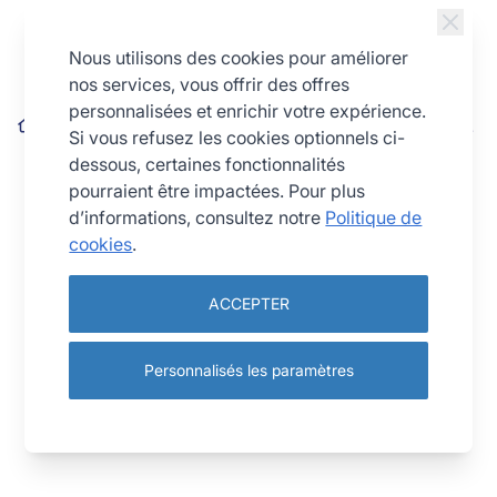
Allez au contenu
Nous utilisons des cookies pour améliorer
nos services, vous offrir des offres
personnalisées et enrichir votre expérience.
Cercle à tarte - inox - bords roulés - épaisseur 4/10ème - Ø160
Si vous refusez les cookies optionnels ci-
mm h20 mm
dessous, certaines fonctionnalités
pourraient être impactées. Pour plus
d’informations, consultez notre
Politique de
cookies
.
ACCEPTER
Personnalisés les paramètres