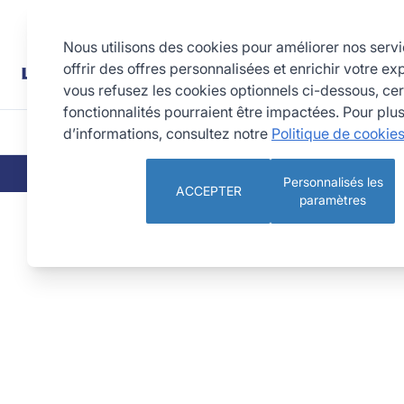
Allez au contenu
Rechercher
Nous utilisons des cookies pour améliorer nos serv
offrir des offres personnalisées et enrichir votre ex
vous refusez les cookies optionnels ci-dessous, cer
fonctionnalités pourraient être impactées. Pour plu
d’informations, consultez notre
Politique de cookie
CUISINE
PÂTISSERIE 
QUI SOMMES-NOUS
NOS ENGAGEMEN
Personnalisés les
ACCEPTER
paramètres
Cercle à tarte haut - inox - bords roulés - épaisseur 4/1