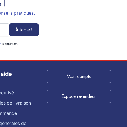
 !
nseils pratiques.
À table !
on
s'appliquent.
'aide
Mon compte
écurisé
Espace revendeur
s de livraison
ommande
générales de