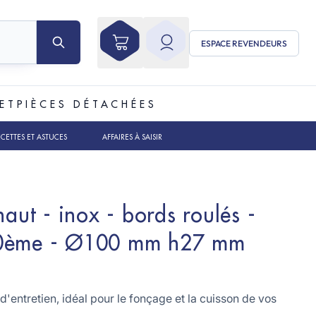
ESPACE REVENDEURS
ET
PIÈCES DÉTACHÉES
ECETTES ET ASTUCES
AFFAIRES À SAISIR
haut - inox - bords roulés -
10ème - Ø100 mm h27 mm
 d'entretien, idéal pour le fonçage et la cuisson de vos