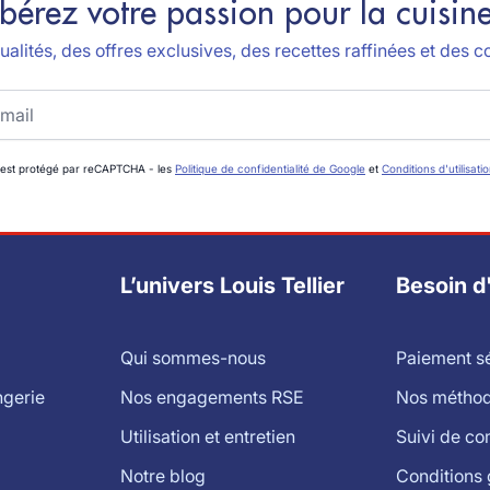
ibérez votre passion pour la cuisine
alités, des offres exclusives, des recettes raffinées et des co
 est protégé par reCAPTCHA - les
Politique de confidentialité de Google
et
Conditions d'utilisati
L’univers Louis Tellier
Besoin d
Qui sommes-nous
Paiement s
ngerie
Nos engagements RSE
Nos méthode
Utilisation et entretien
Suivi de c
Notre blog
Conditions 