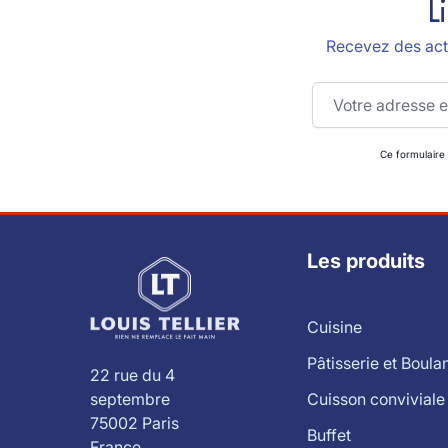
L
Recevez des actu
Adresse email
Ce formulaire
Les produits
Cuisine
Pâtisserie et Boula
22 rue du 4
Cuisson conviviale
septembre
75002 Paris
Buffet
France