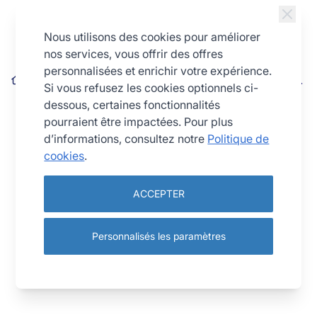
Allez au contenu
Nous utilisons des cookies pour améliorer
nos services, vous offrir des offres
personnalisées et enrichir votre expérience.
Cercle à tarte perforé - inox - épaisseur 10/10ème - Ø 260 mm
Si vous refusez les cookies optionnels ci-
h35 mm
dessous, certaines fonctionnalités
pourraient être impactées. Pour plus
d’informations, consultez notre
Politique de
cookies
.
ACCEPTER
Personnalisés les paramètres