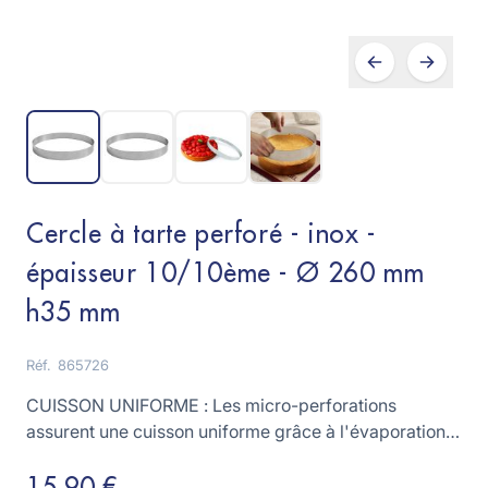
Cercle à tarte perforé - inox -
épaisseur 10/10ème - Ø 260 mm
h35 mm
Réf.
865726
CUISSON UNIFORME : Les micro-perforations
assurent une cuisson uniforme grâce à l'évaporation
de l'eau en phase de cuisson et une meilleure
diffusion de la chaleur.EFFICACE ET PRATIQUE : La