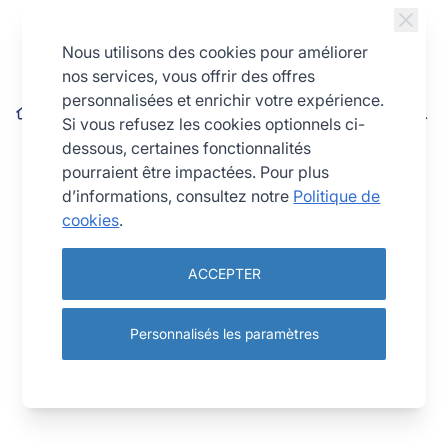
Allez au contenu
Nous utilisons des cookies pour améliorer
nos services, vous offrir des offres
personnalisées et enrichir votre expérience.
Cercle à tarte perforé - inox - épaisseur 10/10ème - Ø 280 mm
Si vous refusez les cookies optionnels ci-
h20 mm
dessous, certaines fonctionnalités
pourraient être impactées. Pour plus
d’informations, consultez notre
Politique de
cookies
.
ACCEPTER
Personnalisés les paramètres