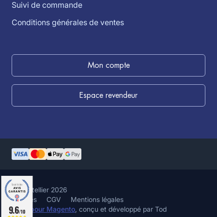
Suivi de commande
Conditions générales de ventes
Mon compte
Espace revendeur
©louistellier 2026
Cookies
CGV
Mentions légales
9.6
Hyvä pour Magento
, conçu et développé par Tod
/10