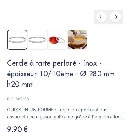
Cercle à tarte perforé - inox -
épaisseur 10/10ème - Ø 280 mm
h20 mm
Réf.
862128
CUISSON UNIFORME : Les micro-perforations
assurent une cuisson uniforme grâce à l'évaporation
de l'eau en phase de cuisson et une meilleure
9,90 €
diffusion de la chaleur.EFFICACE ET PRATIQUE : La