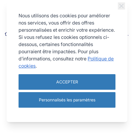
Allez au contenu
Nous utilisons des cookies pour améliorer
nos services, vous offrir des offres
personnalisées et enrichir votre expérience.
Cake plié bordé sur fil - fer blanc - 368 x 115 mm ext / 332 x 77
Si vous refusez les cookies optionnels ci-
mm int - h80 mm
dessous, certaines fonctionnalités
pourraient être impactées. Pour plus
d’informations, consultez notre
Politique de
cookies
.
ACCEPTER
Personnalisés les paramètres