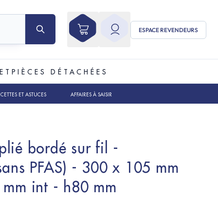
ESPACE REVENDEURS
ET
PIÈCES DÉTACHÉES
ECETTES ET ASTUCES
AFFAIRES À SAISIR
ié bordé sur fil -
(sans PFAS) - 300 x 105 mm
7 mm int - h80 mm