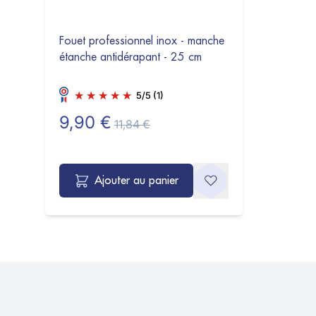
Fouet professionnel inox - manche
étanche antidérapant - 25 cm
5
/
5
(1)
9,90 €
11,84 €
Ajouter au panier