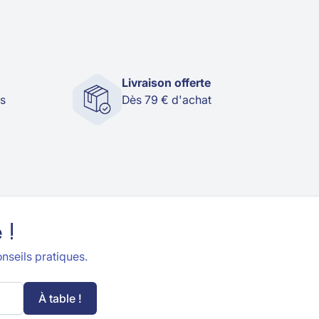
Livraison offerte
és
Dès 79 € d'achat
 !
nseils pratiques.
À table !