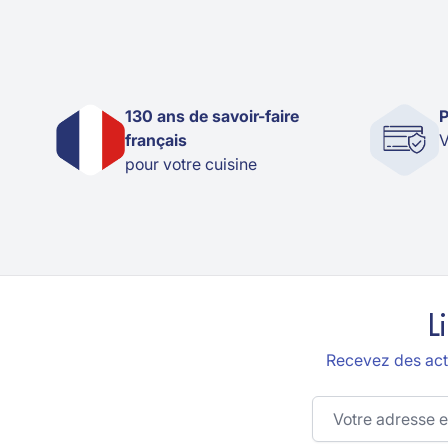
130 ans de savoir-faire
P
français
V
pour votre cuisine
L
Recevez des actu
Adresse email