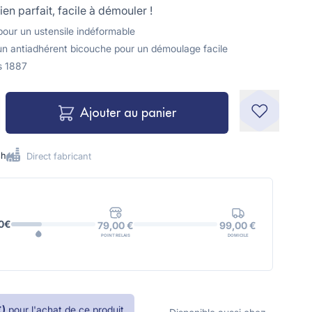
en parfait, facile à démouler !
 pour un ustensile indéformable
'un antiadhérent bicouche pour un démoulage facile
s 1887
Ajouter au panier
8h
Direct fabricant
0€
99,00 €
79,00 €
DOMICILE
POINT RELAIS
€
)
pour l'achat de ce produit.