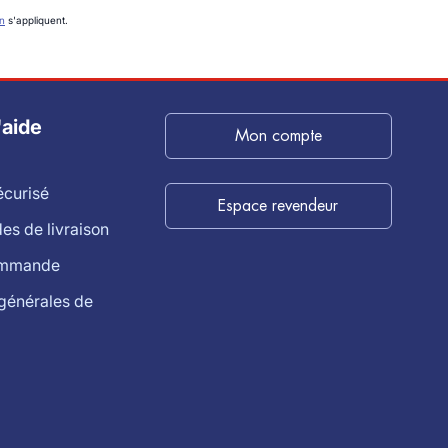
on
s'appliquent.
'aide
Mon compte
écurisé
Espace revendeur
s de livraison
ommande
générales de