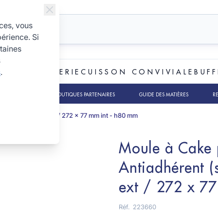
ices, vous
périence. Si
taines
s
s
.
ET BOULANGERIE
CUISSON CONVIVIALE
BUFF
TS RSE
NOS BOUTIQUES PARTENAIRES
GUIDE DES MATIÈRES
R
 - 300 x 105 mm ext / 272 x 77 mm int - h80 mm
Moule à Cake pl
Antiadhérent 
ext / 272 x 7
Réf.
223660