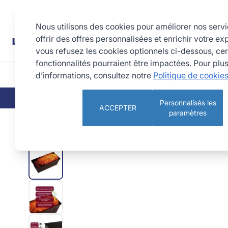
Allez au contenu
Rechercher
Nous utilisons des cookies pour améliorer nos serv
offrir des offres personnalisées et enrichir votre ex
vous refusez les cookies optionnels ci-dessous, cer
fonctionnalités pourraient être impactées. Pour plu
d’informations, consultez notre
Politique de cookie
CUISINE
PÂTISSERIE 
QUI SOMMES-NOUS
NOS ENGAGEMEN
Personnalisés les
ACCEPTER
paramètres
Moule à Cake plié bordé sur fil - Antiadhérent (sans PFAS)