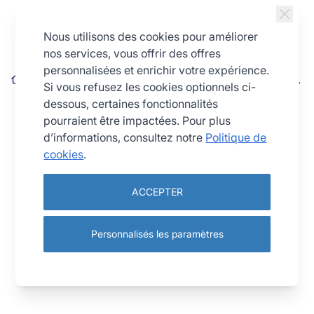
Allez au contenu
Nous utilisons des cookies pour améliorer
nos services, vous offrir des offres
personnalisées et enrichir votre expérience.
Caisse à génoise - Antiadhérent (sans PFAS) - 350x250 mm
Si vous refusez les cookies optionnels ci-
int / 358x258 mm ext - h 35 mm
dessous, certaines fonctionnalités
pourraient être impactées. Pour plus
d’informations, consultez notre
Politique de
cookies
.
ACCEPTER
Personnalisés les paramètres