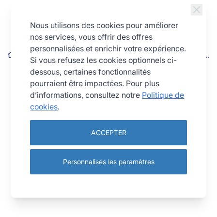
Allez au contenu
Nous utilisons des cookies pour améliorer
nos services, vous offrir des offres
personnalisées et enrichir votre expérience.
Brioche grosses côtes - fond plat - fer blanc - Ø220/99 mm -
Si vous refusez les cookies optionnels ci-
h87 mm
dessous, certaines fonctionnalités
pourraient être impactées. Pour plus
d’informations, consultez notre
Politique de
cookies
.
ACCEPTER
Personnalisés les paramètres