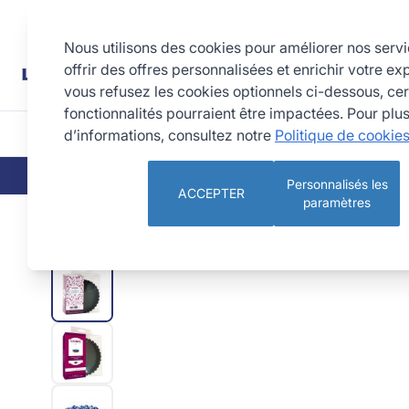
Allez au contenu
Rechercher
Nous utilisons des cookies pour améliorer nos serv
offrir des offres personnalisées et enrichir votre ex
vous refusez les cookies optionnels ci-dessous, cer
fonctionnalités pourraient être impactées. Pour plu
d’informations, consultez notre
Politique de cookie
CUISINE
PÂTISSERIE 
QUI SOMMES-NOUS
NOS ENGAGEMEN
Personnalisés les
ACCEPTER
paramètres
Boîte de 6 tartelettes rondes cannelées Ø120 mm - Antiadh