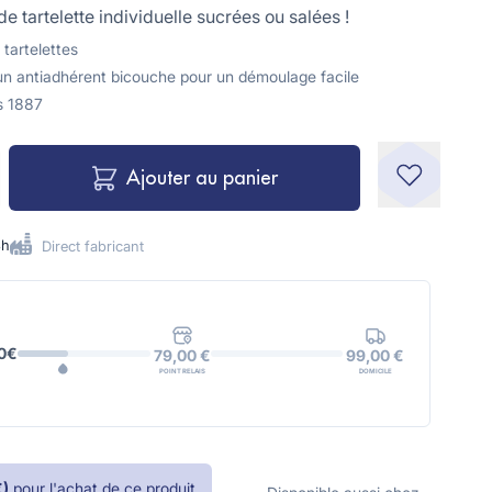
e tartelette individuelle sucrées ou salées !
tartelettes
'un antiadhérent bicouche pour un démoulage facile
s 1887
Ajouter au panier
8h
Direct fabricant
0€
99,00 €
79,00 €
DOMICILE
POINT RELAIS
€
)
pour l'achat de ce produit.