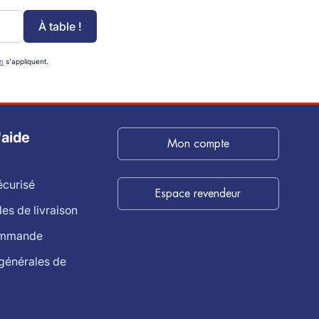
À table !
on
s'appliquent.
'aide
Mon compte
écurisé
Espace revendeur
s de livraison
ommande
générales de